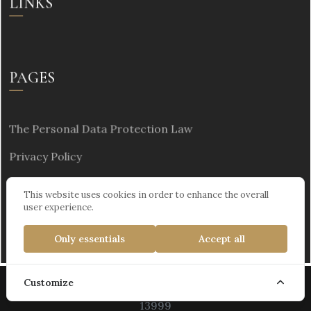
LINKS
PAGES
The Personal Data Protection Law
Privacy Policy
Sustainability
This website uses cookies in order to enhance the overall
user experience.
Only essentials
Accept all
Customize
Kültür ve Turizm Bakanlığı Turizm İşletme Belgesi :
13999