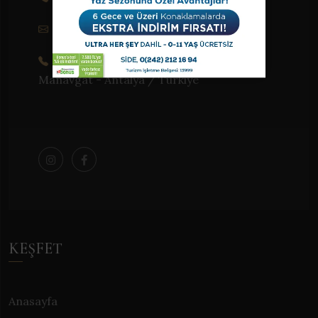
info@sidecrown.com
Evrenseki Mah. Sahil Cad. No:21/26
Manavgat - Antalya / Türkiye
KEŞFET
Anasayfa