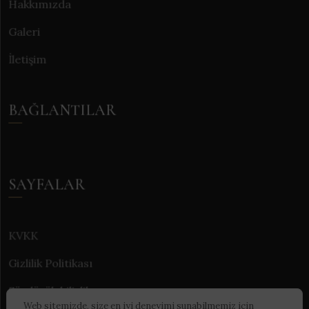
Hakkımızda
Galeri
İletişim
BAĞLANTILAR
SAYFALAR
KVKK
Gizlilik Politikası
Sürdürülebilirlik
Web sitemizde, size en iyi deneyimi sunabilmemiz için