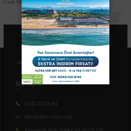
Canlı Müzik
İLETIŞIM
0242 212 16 94
info@sidecrown.com
Evrenseki Mah. Sahil Cad. No:21/26