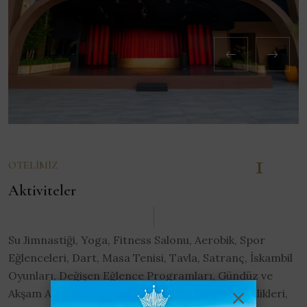
1
OTELIMIZ
Aktiviteler
Su Jimnastiği, Yoga, Fitness Salonu, Aerobik, Spor
Eğlenceleri, Dart, Masa Tenisi, Tavla, Satranç, İskambil
Oyunları, Değişen Eğlence Programları, Gündüz ve
Akşam Animasyonları, Gece ve After Show Etkinlikleri,