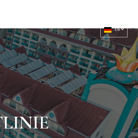
E
DE
LINIE