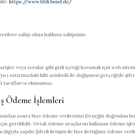
ilir:
https://www.bfdi.bund.de/
erilere sahip olma hakkına sahipsiniz.
rişler veya sorular gibi gizli içeriği korumak için web site
yıcı satırınızdaki kilit sembolü ile değişmesi gerçeğiyle şifre
üncü taraflarca okunamaz.
iş Ödeme İşlemleri
ından sonra bize ödeme verilerinizi (örneğin doğrudan bor
için gereklidir. Ortak ödeme araçlarını kullanan ödeme iş
cılığıyla yapılır.Şifreli iletişim ile bize ilettiğiniz ödeme v