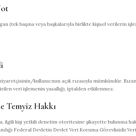
ot
an (tek başına veya başkalarıyla birlikte kişisel verilerin i
i
 ziyaretçisinin/kullanıcının açık rızasıyla mümkündür. Rızan
rilen veri işlemenin yasallığı, iptalden etkilenmez.
ne Temyiz Hakkı
 ilgili kişi yetkili denetim otoritesine şikayette bulunma ha
ığı Federal Devletin Devlet Veri Koruma Görevlisidir.Veri k