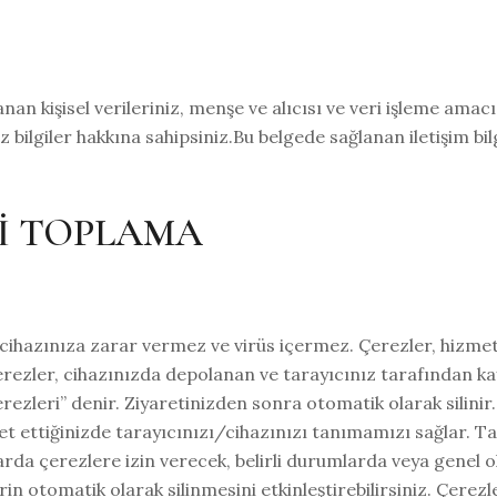
n kişisel verileriniz, menşe ve alıcısı ve veri işleme amacı
bilgiler hakkına sahipsiniz.Bu belgede sağlanan iletişim bilg
Rİ TOPLAMA
 cihazınıza zarar vermez ve virüs içermez. Çerezler, hizmeti
rezler, cihazınızda depolanan ve tarayıcınız tarafından ka
zleri” denir. Ziyaretinizden sonra otomatik olarak silinir.
aret ettiğinizde tarayıcınızı/cihazınızı tanımamızı sağlar. 
larda çerezlere izin verecek, belirli durumlarda veya genel o
in otomatik olarak silinmesini etkinleştirebilirsiniz. Çerezle