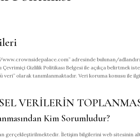
leri
p://www.crownsidepalace.com” adresinde bulunan/adlandırı
 Çevrimiçi Gizlilik Politikası Belgesi ile açıkça belirtmek ist
rlü veri” olarak tanımlanmaktadır. Veri koruma konusu ile il
ŞİSEL VERİLERİN TOPLANMA
lanmasından Kim Sorumludur?
dan gerçekleştirilmektedir. İletişim bilgilerini web sitesinin alt